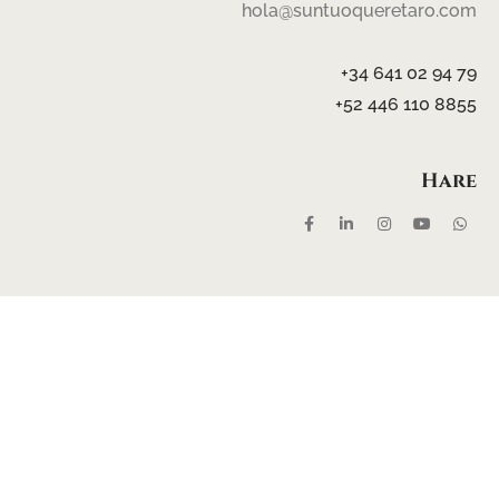
hola@suntuoqueretaro.com
+34 641 02 94 79
+52 446 110 8855
Hare
Send Message